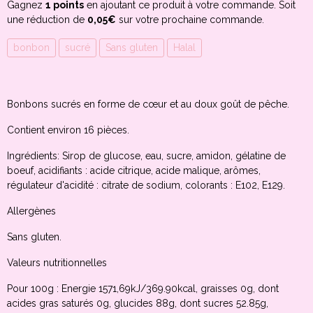
Gagnez
1 points
en ajoutant ce produit à votre commande. Soit
une réduction de
0,05€
sur votre prochaine commande.
bonbon
sucré
Sans gluten
Halal
Bonbons sucrés en forme de cœur et au doux goût de pêche.
Contient environ 16 pièces.
Ingrédients: Sirop de glucose, eau, sucre, amidon, gélatine de
boeuf, acidifiants : acide citrique, acide malique, arômes,
régulateur d'acidité : citrate de sodium, colorants : E102, E129.
Allergènes
Sans gluten.
Valeurs nutritionnelles
Pour 100g : Energie 1571,69kJ/369.90kcal, graisses 0g, dont
acides gras saturés 0g, glucides 88g, dont sucres 52.85g,