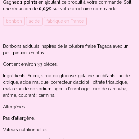
Gagnez
1 points
en ajoutant ce produit à votre commande. Soit
une réduction de
0,05€
sur votre prochaine commande.
bonbon
acide
fabriqué en France
Bonbons acidulés inspirés de la célèbre fraise Tagada avec un
petit piquant en plus.
Contient environ 33 pièces.
Ingrédients: Sucre, sirop de glucose, gélatine, acidifiants : acide
citrique, acide malique, correcteur d’acidité : citrate tricalcique,
malate acide de sodium, agent d'enrobage : cire de carnauba,
arôme, colorant : carmins.
Allergènes
Pas d'allergène.
Valeurs nutritionnelles