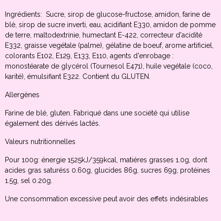
Ingrédients: Sucre, sirop de glucose-fructose, amidon, farine de
blé, sirop de sucre inverti, eau, acidifiant E330, amidon de pomme
de terre, maltodextrinie, humectant E-422, correcteur d'acidité
E332, graisse vegétale (palme), gélatine de boeuf, arome artificiel,
colorants E102, E129, E133, E110, agents d'enrobage :
monostéarate de glycérol (Tournesol E471), huile vegétale (coco,
karité), émulsifiant E322. Contient du GLUTEN.
Allergènes
Farine de blé, gluten. Fabriqué dans une société qui utilise
également des dérivés lactés.
Valeurs nutritionnelles
Pour 100g: énergie 1525kJ/359kcal, matiéres grasses 1.0g, dont
acides gras saturéss 0.60g, glucides 86g, sucres 69g, protéines
1.5g, sel 0.20g.
Une consommation excessive peut avoir des effets indésirables