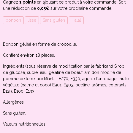
Gagnez
1 points
en ajoutant ce produit à votre commande. Soit
une réduction de
0,05€
sur votre prochaine commande.
bonbon
lisse
Sans gluten
Halal
Bonbon gélifié en forme de crocodile.
Contient environ 18 pièces.
Ingrédients:(sous réserve de modification par le fabricant) Sirop
de glucose, sucre, eau, gélatine de boeuf, amidon modifié de
pomme de terre, acidifiants : E270, E330, agent d'enrobage : huile
végétale (palme et coco) E901, E903, pectine, arômes, colorants :
E129, E100, E133.
Allergènes
Sans gluten.
Valeurs nutritionnelles