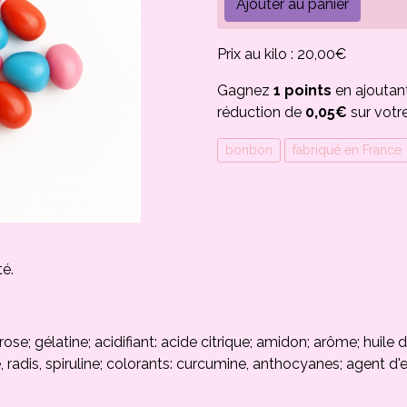
Ajouter au panier
Prix au kilo : 20,00€
Gagnez
1 points
en ajoutan
réduction de
0,05€
sur votr
bonbon
fabriqué en France
té.
rose; gélatine; acidifiant: acide citrique; amidon; arôme; huile
 radis, spiruline; colorants: curcumine, anthocyanes; agent d'e