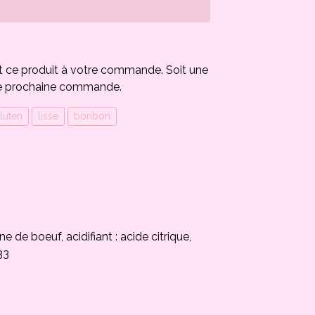
t ce produit à votre commande. Soit une
e prochaine commande.
luten
lisse
bonbon
e de boeuf, acidifiant : acide citrique,
33