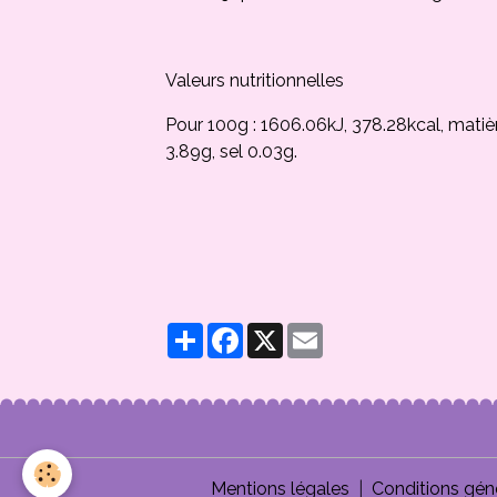
Valeurs nutritionnelles
Pour 100g : 1606.06kJ, 378.28kcal, matiè
3.89g, sel 0.03g.
Partager
Facebook
X
Email
Mentions légales
Conditions gén