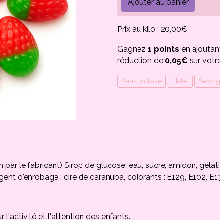
Ajouter au panier
Prix au kilo : 20,00€
Gagnez
1 points
en ajoutan
réduction de
0,05€
sur votr
Sans lactose
Halal
Sans g
 par le fabricant) Sirop de glucose, eau, sucre, amidon, gélatin
agent d'enrobage : cire de caranuba, colorants : E129, E102, E1
 l'activité et l'attention des enfants.