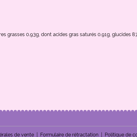
res grasses 0.93g, dont acides gras saturés 0.91g, glucides 8
érales de vente
Formulaire de rétractation
Politique de co