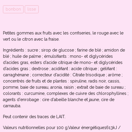
bonbon
lisse
Petites gommes aux fruits avec les confiseries, le rouge avec le
vert ou le citron avec la fraise.
Ingrédients : sucre ; sirop de glucose ; farine de blé ; amidon de
blé ; huile de palme ; émulsifiants : mono- et diglycérides
d'acides gras, esters d'acide citrique de mono- et diglycérides
d'acides gras ; dextrose ; acidifiant : acide citrique ; gélifiant :
carraghénane ; correcteur d'acidité : Citrate trisodique ; arôme ;
concentrés de fruits et de plantes : spiruline, radis noir, cassis,
pomme, baie de sureau, aronia, raisin ; extrait de baie de sureau ;
colorants : curcumine, complexes de cuivre des chlorophyllines ;
agents d'enrobage : cire d'abeille blanche et jaune, cire de
carnauba.
Peut contenir des traces de LAIT.
Valeurs nutritionnelles pour 100 g,Valeur énergétique1613kJ /