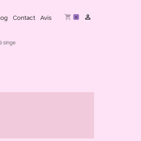
log
Contact
Avis
0
é singe