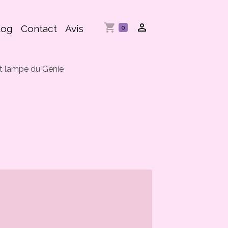
log
Contact
Avis
0
t lampe du Génie