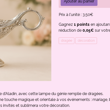
Ajouter au panier
Prix à l'unité : 3,50€
Gagnez
1 points
en ajoutan
réduction de
0,05€
sur votr
dragée
décoration
e d’Aladin, avec cette lampe du génie remplie de dragées.
une touche magique et orientale à vos événements : mariage, 
s invités et sublimera votre décoration.