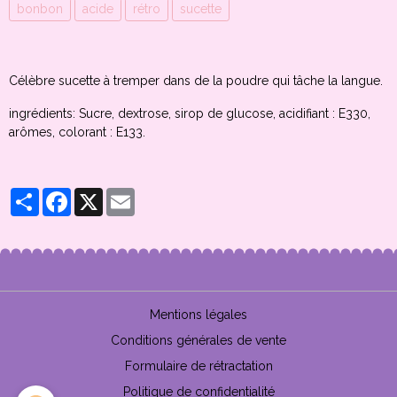
bonbon
acide
rétro
sucette
Célèbre sucette à tremper dans de la poudre qui tâche la langue.
ingrédients: Sucre, dextrose, sirop de glucose, acidifiant : E330,
arômes, colorant : E133.
Partager
Facebook
X
Email
Mentions légales
Conditions générales de vente
Formulaire de rétractation
Politique de confidentialité