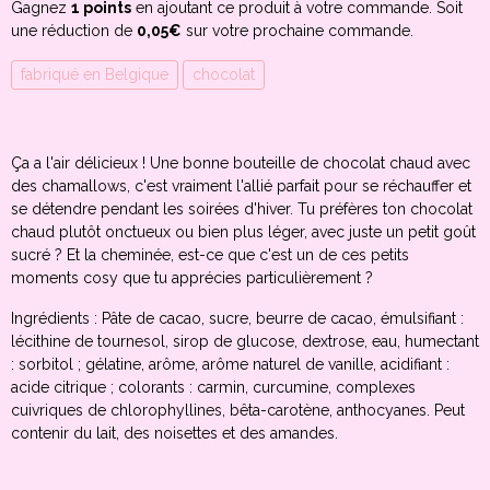
Gagnez
1 points
en ajoutant ce produit à votre commande. Soit
une réduction de
0,05€
sur votre prochaine commande.
fabriqué en Belgique
chocolat
Ça a l'air délicieux ! Une bonne bouteille de chocolat chaud avec
des chamallows, c'est vraiment l'allié parfait pour se réchauffer et
se détendre pendant les soirées d'hiver. Tu préfères ton chocolat
chaud plutôt onctueux ou bien plus léger, avec juste un petit goût
sucré ? Et la cheminée, est-ce que c'est un de ces petits
moments cosy que tu apprécies particulièrement ?
Ingrédients : Pâte de cacao, sucre, beurre de cacao, émulsifiant :
lécithine de tournesol, sirop de glucose, dextrose, eau, humectant
: sorbitol ; gélatine, arôme, arôme naturel de vanille, acidifiant :
acide citrique ; colorants : carmin, curcumine, complexes
cuivriques de chlorophyllines, bêta-carotène, anthocyanes. Peut
contenir du lait, des noisettes et des amandes.