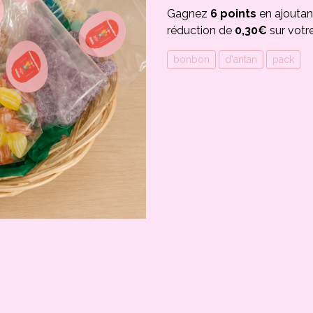
Gagnez
6 points
en ajoutan
réduction de
0,30€
sur votr
bonbon
d'antan
pack