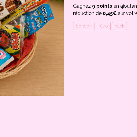
Gagnez
9 points
en ajoutan
réduction de
0,45€
sur votr
bonbon
rétro
pack