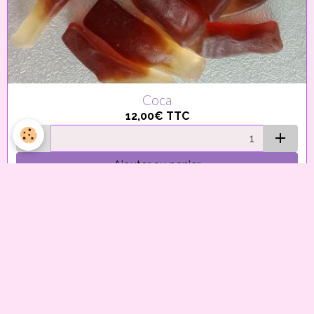
Coca
12,00€
TTC
Ajouter au panier
Détails
Bubbleblizz
(100g)
2,00€
TTC